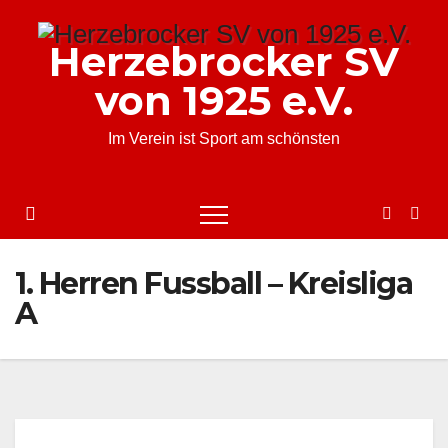
Zum
Inhalt
Herzebrocker SV
springen
von 1925 e.V.
Im Verein ist Sport am schönsten
1. Herren Fussball – Kreisliga
A