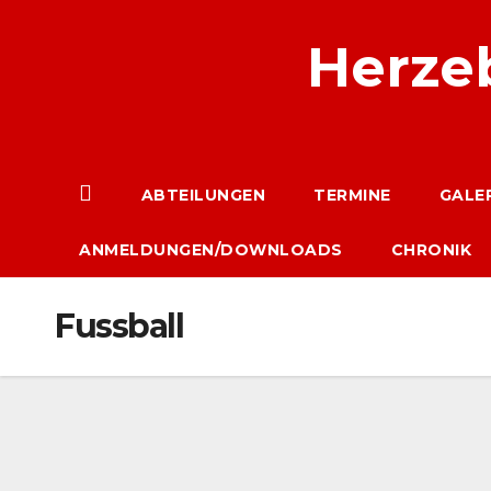
Zum
Herzeb
Inhalt
springen
ABTEILUNGEN
TERMINE
GALER
ANMELDUNGEN/DOWNLOADS
CHRONIK
Fussball