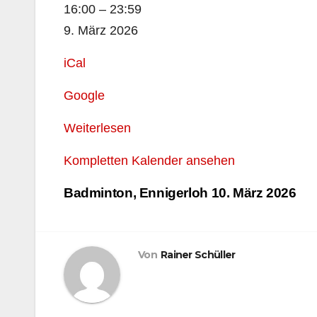
Tischtennis
16:00
–
23:59
2.
9. März 2026
Mannschaft,
iCal
Versmold
Google
Weiterlesen
Kompletten Kalender ansehen
Beitragsnavigation
Badminton, Ennigerloh
10. März 2026
Von
Rainer Schüller