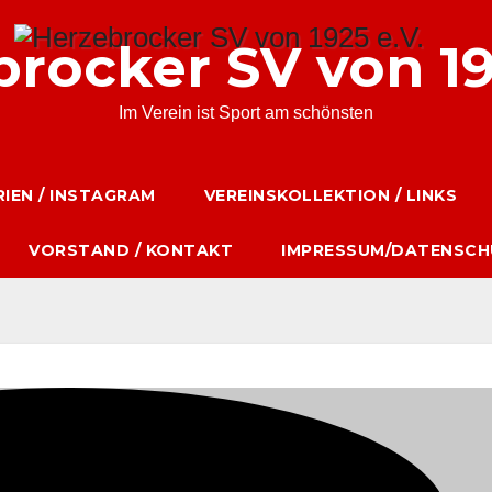
rocker SV von 19
Im Verein ist Sport am schönsten
IEN / INSTAGRAM
VEREINSKOLLEKTION / LINKS
VORSTAND / KONTAKT
IMPRESSUM/DATENSCH