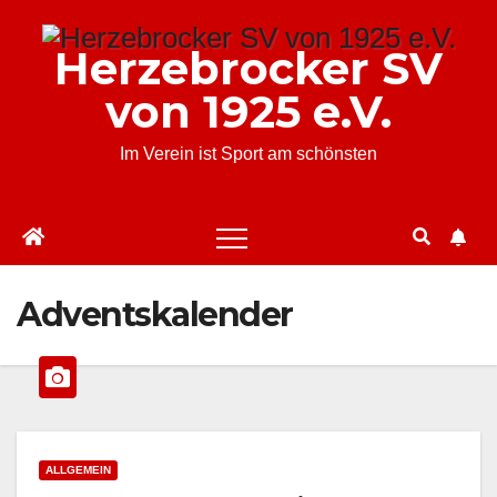
Zum
Inhalt
Herzebrocker SV
springen
von 1925 e.V.
Im Verein ist Sport am schönsten
Adventskalender
ALLGEMEIN