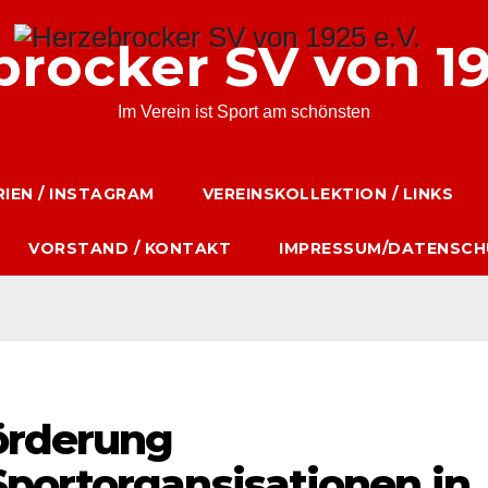
rocker SV von 19
Im Verein ist Sport am schönsten
IEN / INSTAGRAM
VEREINSKOLLEKTION / LINKS
VORSTAND / KONTAKT
IMPRESSUM/DATENSCH
förderung
portorgansisationen in