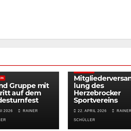
ALLGEMEIN
Mitgliedervers
IN
nd Gruppe mit
lung des
ritt auf dem
Herzebrocker
esturnfest
Sportvereins
NI 2026
RAINER
22. APRIL 2026
RAINE
LER
SCHÜLLER