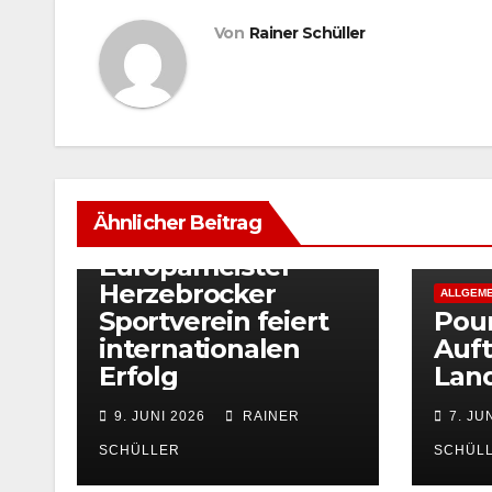
Von
Rainer Schüller
ALLGEMEIN
Nils Weber krönt
Ähnlicher Beitrag
sich zum
Europameister –
Herzebrocker
ALLGEME
Sportverein feiert
Pou
internationalen
Auft
Erfolg
Land
9. JUNI 2026
RAINER
7. JU
SCHÜLLER
SCHÜL