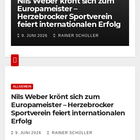
Nils Weber krönt sich zum
Europameister –
A
Herzebrocker Sportverein
P
feiert internationalen Erfolg
a
9. JUNI 2026
RAINER SCHÜLLER
ALLGEMEIN
Nils Weber krönt sich zum
Europameister – Herzebrocker
Sportverein feiert internationalen
Erfolg
9. JUNI 2026
RAINER SCHÜLLER