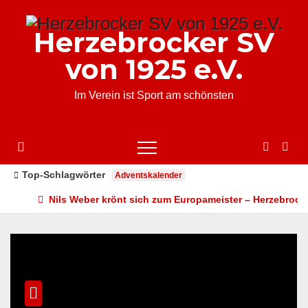
Zum
Inhalt
Herzebrocker SV
springen
von 1925 e.V.
Im Verein ist Sport am schönsten
Top-Schlagwörter
Adventskalender
Nils Weber krönt sich zum Europameister – Herzebrocker