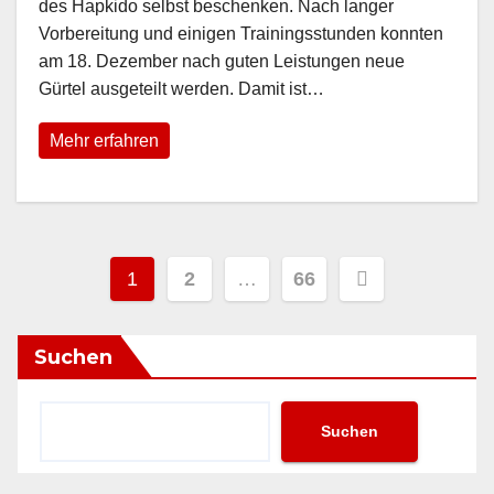
des Hapkido selbst beschenken. Nach langer
Vorbereitung und einigen Trainingsstunden konnten
am 18. Dezember nach guten Leistungen neue
Gürtel ausgeteilt werden. Damit ist…
Mehr erfahren
Seitennummerierung
1
2
…
66
der
Beiträge
Suchen
Suchen