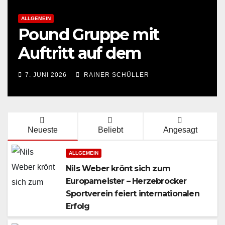
ALLGEMEIN
Pound Gruppe mit
Auftritt auf dem
Landesturnfest
7. JUNI 2026
RAINER SCHÜLLER
Neueste
Beliebt
Angesagt
ALLGEMEIN
Nils Weber krönt sich zum
Europameister – Herzebrocker
Sportverein feiert internationalen
Erfolg