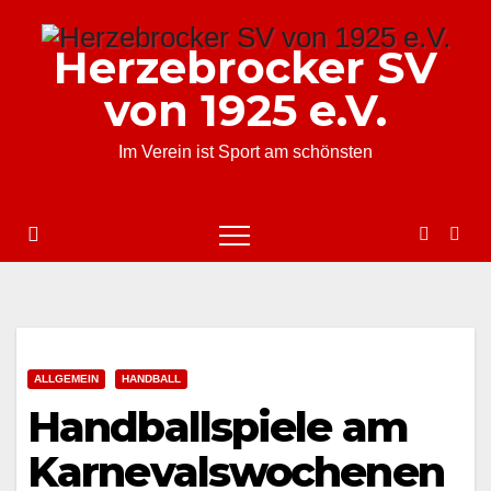
Zum
Inhalt
Herzebrocker SV
springen
von 1925 e.V.
Im Verein ist Sport am schönsten
ALLGEMEIN
HANDBALL
Handballspiele am
Karnevalswochenen