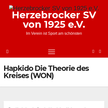
Zum
Inhalt
Herzebrocker SV
springen
von 1925 e.V.
Im Verein ist Sport am schönsten
Hapkido Die Theorie des
Kreises (WON)