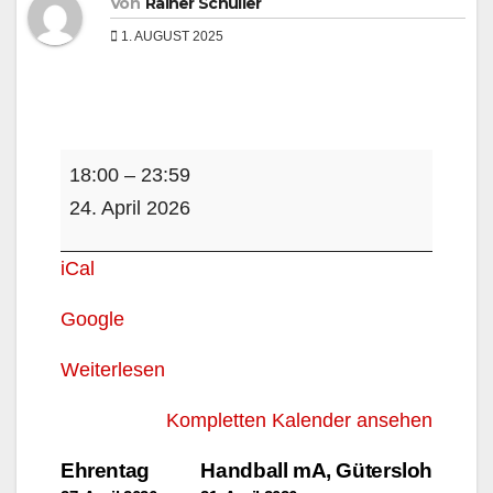
Von
Rainer Schüller
1. AUGUST 2025
Dart
18:00
–
23:59
Team
24. April 2026
1,
Herford
iCal
Google
Weiterlesen
Kompletten Kalender ansehen
Beitragsnavigation
Ehrentag
Handball mA, Gütersloh