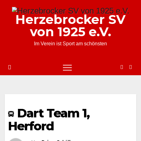
Zum
Inhalt
Herzebrocker SV
springen
von 1925 e.V.
Im Verein ist Sport am schönsten
Dart Team 1,
Herford