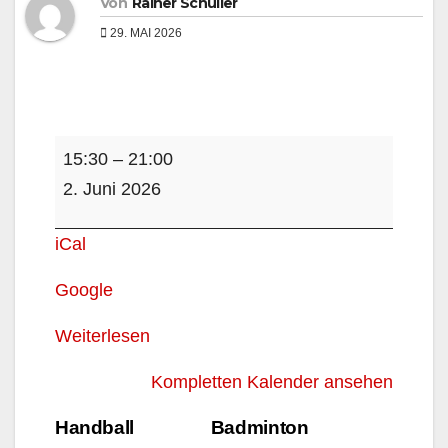
Von
Rainer Schüller
29. MAI 2026
Fußball
15:30
–
21:00
C-
2. Juni 2026
Jugend,
Bokel
iCal
Google
Weiterlesen
Kompletten Kalender ansehen
Beitragsnavigation
Handball
Badminton