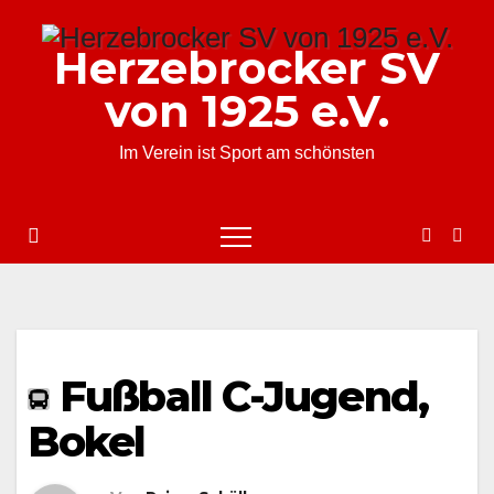
Zum
Inhalt
Herzebrocker SV
springen
von 1925 e.V.
Im Verein ist Sport am schönsten
Fußball C-Jugend,
Bokel