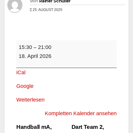
Von
Rainer Schüller
25. AUGUST 2025
Handball
15:30
–
21:00
Damen,
18. April 2026
Paderborn
iCal
Google
Weiterlesen
Kompletten Kalender ansehen
Beitragsnavigation
Handball mA,
Dart Team 2,