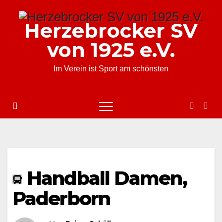
Zum
Inhalt
Herzebrocker SV
springen
von 1925 e.V.
Im Verein ist Sport am schönsten
Handball Damen,
Paderborn