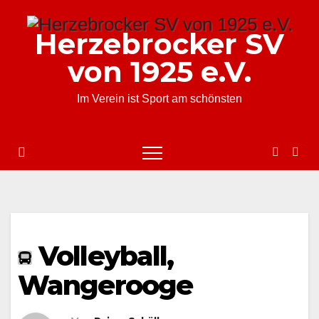
Zum
Inhalt
Herzebrocker SV
springen
von 1925 e.V.
Im Verein ist Sport am schönsten
Volleyball,
Wangerooge