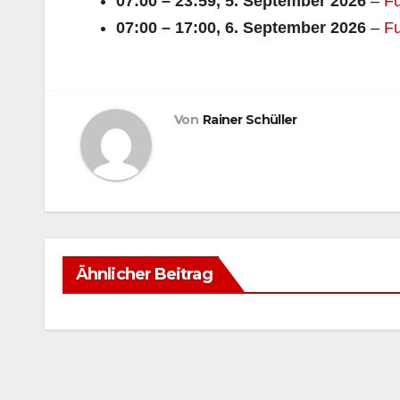
07:00
–
23:59
,
5. September 2026
–
Fu
07:00
–
17:00
,
6. September 2026
–
Fu
Von
Rainer Schüller
Ähnlicher Beitrag