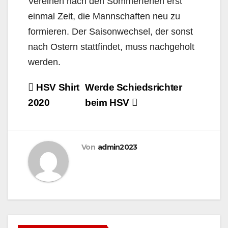
Vereinen nach den Sommerferien erst
einmal Zeit, die Mannschaften neu zu
formieren. Der Saisonwechsel, der sonst
nach Ostern stattfindet, muss nachgeholt
werden.
Beitragsnavigation
HSV Shirt
Werde Schiedsrichter
2020
beim HSV
Von
admin2023