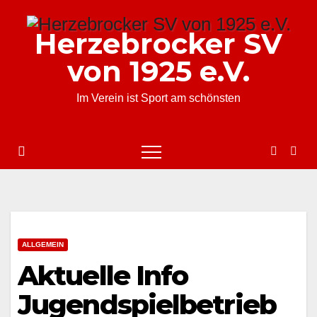
Zum
Inhalt
Herzebrocker SV
springen
von 1925 e.V.
Im Verein ist Sport am schönsten
ALLGEMEIN
Aktuelle Info
Jugendspielbetrieb