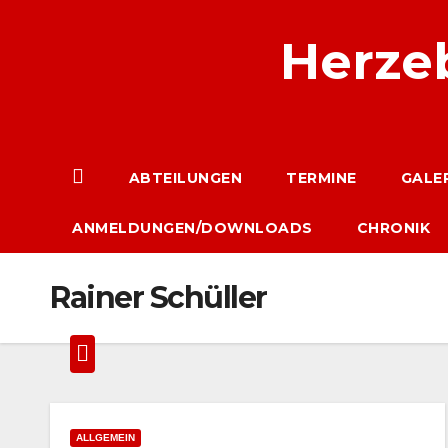
Zum
Herzeb
Inhalt
springen
ABTEILUNGEN
TERMINE
GALER
ANMELDUNGEN/DOWNLOADS
CHRONIK
Rainer Schüller
ALLGEMEIN