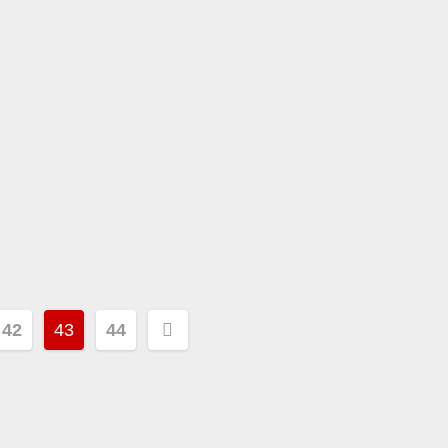
merierung
42
43
44