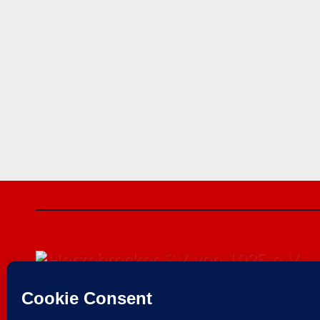
Herzebrocker SV v
e.V.