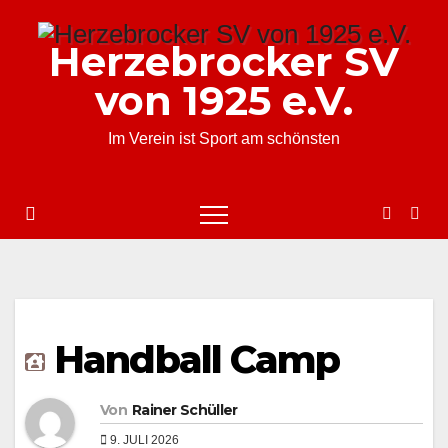
Zum
Inhalt
Herzebrocker SV
springen
von 1925 e.V.
Im Verein ist Sport am schönsten
Handball Camp
Von
Rainer Schüller
9. JULI 2026