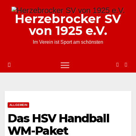
Zum
Inhalt
Herzebrocker SV
springen
von 1925 e.V.
Im Verein ist Sport am schönsten
ALLGEMEIN
Das HSV Handball
WM-Paket