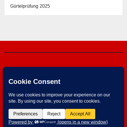
Gürtelprüfung 2025
Herzebrocker SV
von 1925 e.V.
Im Verein ist Sport am schönsten