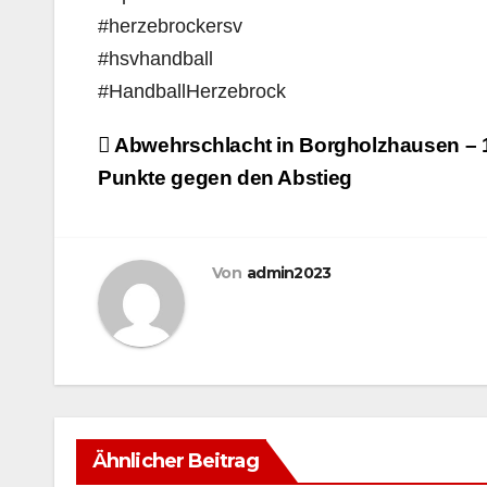
#herzebrockersv
#hsvhandball
#HandballHerzebrock
Beitragsnavigation
Abwehrschlacht in Borgholzhausen – 1.
Punkte gegen den Abstieg
Von
admin2023
ALLGEMEIN
Nils Weber krönt
Ähnlicher Beitrag
sich zum