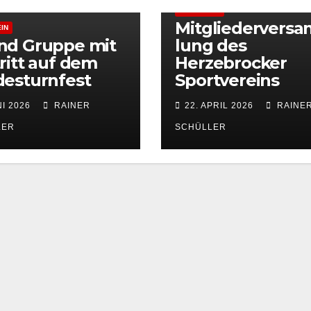
ALLGEMEIN
Mitgliedervers
IN
nd Gruppe mit
lung des
ritt auf dem
Herzebrocker
esturnfest
Sportvereins
NI 2026
RAINER
22. APRIL 2026
RAINE
LER
SCHÜLLER