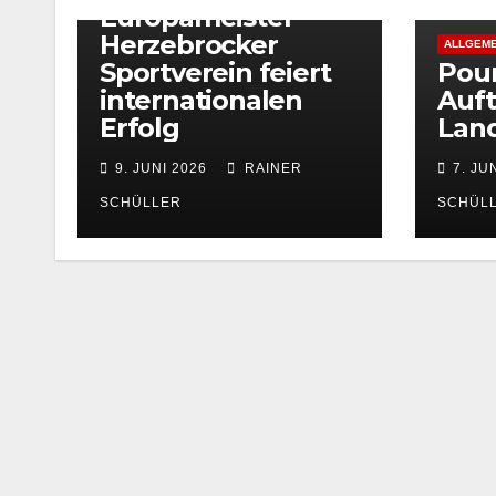
Europameister –
Herzebrocker
ALLGEME
Sportverein feiert
Pou
internationalen
Auft
Erfolg
Land
9. JUNI 2026
RAINER
7. JU
SCHÜLLER
SCHÜL