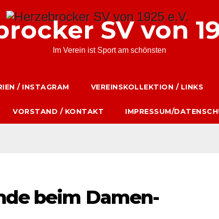
rocker SV von 19
Im Verein ist Sport am schönsten
IEN / INSTAGRAM
VEREINSKOLLEKTION / LINKS
VORSTAND / KONTAKT
IMPRESSUM/DATENSCH
unde beim Damen-