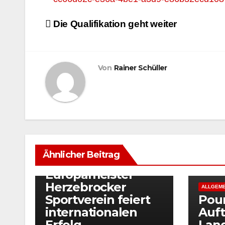
Beitragsnavigation
Die Qualifikation geht weiter
Von
Rainer Schüller
ALLGEMEIN
Nils Weber krönt
Ähnlicher Beitrag
sich zum
Europameister –
Herzebrocker
ALLGEME
Sportverein feiert
Pou
internationalen
Auft
Erfolg
Land