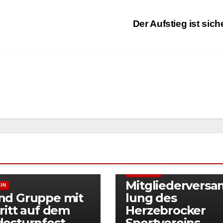
Der Aufstieg ist sich
ALLGEMEIN
Mitgliedervers
IN
nd Gruppe mit
lung des
ritt auf dem
Herzebrocker
esturnfest
Sportvereins