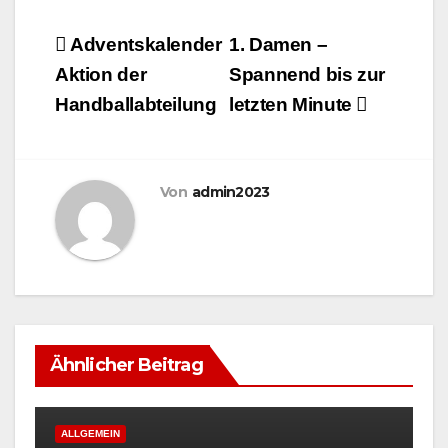
Beitragsnavigation
Adventskalender
1. Damen –
Aktion der
Spannend bis zur
Handballabteilung
letzten Minute
Von
admin2023
Ähnlicher Beitrag
ALLGEMEIN