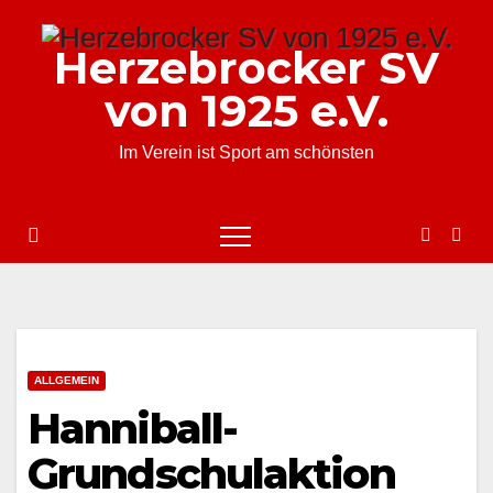
Zum
Inhalt
Herzebrocker SV
springen
von 1925 e.V.
Im Verein ist Sport am schönsten
ALLGEMEIN
Hanniball-
Grundschulaktion