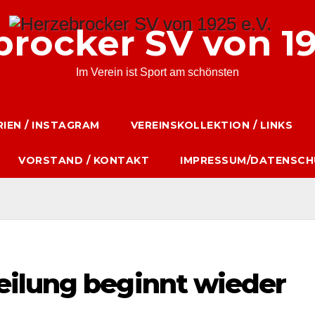
rocker SV von 19
Im Verein ist Sport am schönsten
IEN / INSTAGRAM
VEREINSKOLLEKTION / LINKS
VORSTAND / KONTAKT
IMPRESSUM/DATENSCH
ilung beginnt wieder