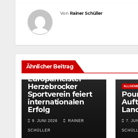
Von
Rainer Schüller
ALLGEMEIN
Nils Weber krönt
Ähnlicher Beitrag
sich zum
Europameister –
Herzebrocker
ALLGEME
Sportverein feiert
Pou
internationalen
Auft
Erfolg
Land
9. JUNI 2026
RAINER
7. JU
SCHÜLLER
SCHÜL