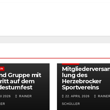
ALLGEMEIN
Mitgliedervers
IN
nd Gruppe mit
lung des
ritt auf dem
Herzebrocker
esturnfest
Sportvereins
NI 2026
RAINER
22. APRIL 2026
RAINE
LER
SCHÜLLER