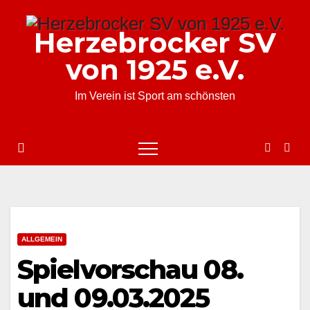
Zum
Inhalt
Herzebrocker SV
springen
von 1925 e.V.
Im Verein ist Sport am schönsten
ALLGEMEIN
Spielvorschau 08.
und 09.03.2025