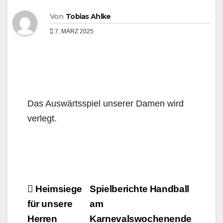
Von
Tobias Ahlke
7. MÄRZ 2025
Das Auswärtsspiel unserer Damen wird
verlegt.
Beitragsnavigation
Heimsiege
Spielberichte Handball
für unsere
am
Herren
Karnevalswochenende