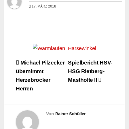
17. MÄRZ 2018
Beitragsnavigation
Michael Pilzecker
Spielbericht HSV-
übernimmt
HSG Rietberg-
Herzebrocker
Mastholte II
Herren
Von
Rainer Schüller