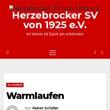
Zum
Inhalt
Herzebrocker SV
springen
von 1925 e.V.
Im Verein ist Sport am schönsten
ALLGEMEIN
Warmlaufen
Von
Rainer Schüller