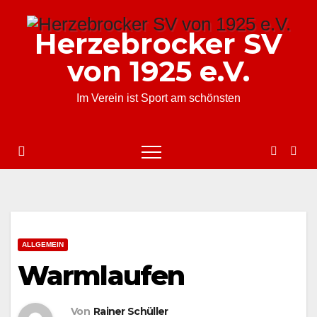
Zum
Inhalt
Herzebrocker SV
springen
von 1925 e.V.
Im Verein ist Sport am schönsten
ALLGEMEIN
Warmlaufen
Von
Rainer Schüller