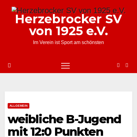
Zum
Inhalt
Herzebrocker SV
springen
von 1925 e.V.
Im Verein ist Sport am schönsten
ALLGEMEIN
weibliche B-Jugend
mit 12:0 Punkten