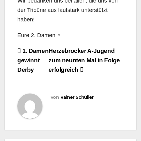
Wir bedanken uns bei allen, die uns von
der Tribüne aus lautstark unterstützt
haben!
Eure 2. Damen ‍♀
Beitragsnavigation
1. Damen
Herzebrocker A-Jugend
gewinnt
zum neunten Mal in Folge
Derby
erfolgreich
Von
Rainer Schüller