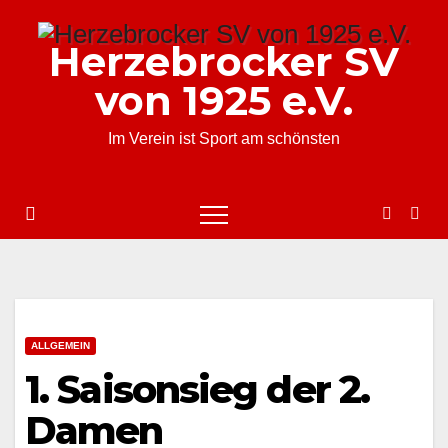
Zum
Inhalt
Herzebrocker SV
springen
von 1925 e.V.
Im Verein ist Sport am schönsten
ALLGEMEIN
1. Saisonsieg der 2.
Damen