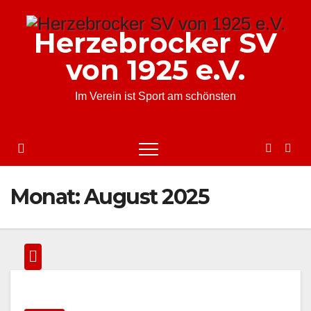
Zum
Inhalt
Herzebrocker SV
springen
von 1925 e.V.
Im Verein ist Sport am schönsten
Monat:
August 2025