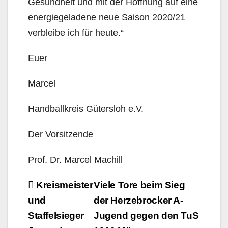
Gesundheit und mit der Hoffnung auf eine
energiegeladene neue Saison 2020/21
verbleibe ich für heute.“
Euer
Marcel
Handballkreis Gütersloh e.V.
Der Vorsitzende
Prof. Dr. Marcel Machill
Beitragsnavigation
Kreismeister
Viele Tore beim Sieg
und
der Herzebrocker A-
Staffelsieger
Jugend gegen den TuS