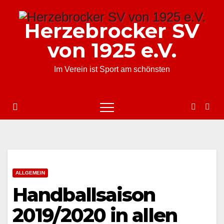
Zum
Inhalt
Herzebrocker SV
springen
von 1925 e.V.
Im Verein ist Sport am schönsten
ALLGEMEIN
Handballsaison
2019/2020 in allen