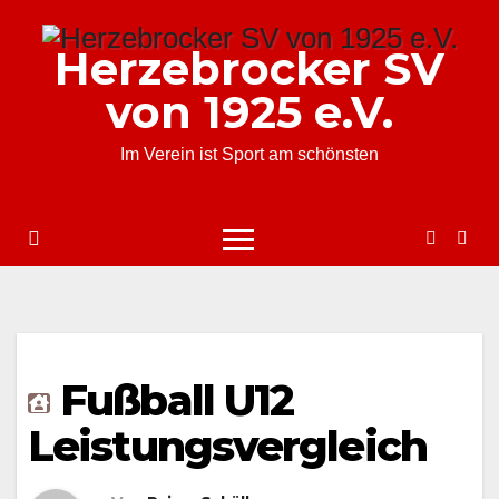
Zum
Inhalt
Herzebrocker SV
springen
von 1925 e.V.
Im Verein ist Sport am schönsten
Fußball U12
Leistungsvergleich