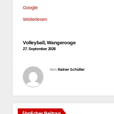
Google
Weiterlesen
Beitragsnavigation
Volleyball, Wangerooge
27. September 2026
Von
Rainer Schüller
Ähnlicher Beitrag