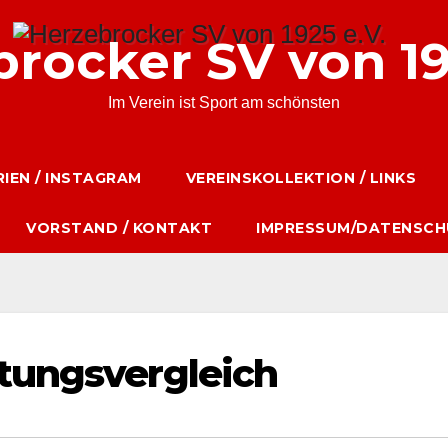
rocker SV von 19
Im Verein ist Sport am schönsten
IEN / INSTAGRAM
VEREINSKOLLEKTION / LINKS
VORSTAND / KONTAKT
IMPRESSUM/DATENSCH
stungsvergleich