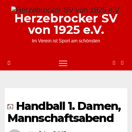
Zum
Inhalt
Herzebrocker SV
springen
von 1925 e.V.
Im Verein ist Sport am schönsten
Handball 1. Damen,
Mannschaftsabend